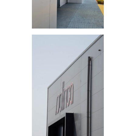
Panneaux sandwichs
Pavillon
polyvalent de
Requião