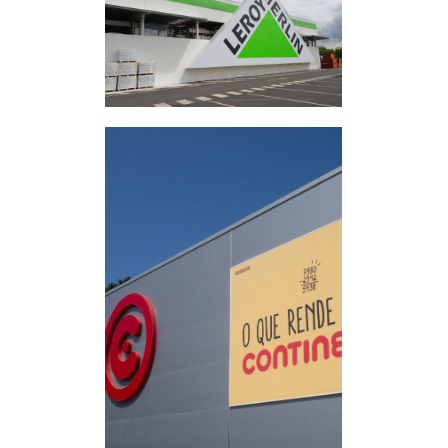
Groupe MD
Panneaux sandwichs
Leroy Merlin
Sintra