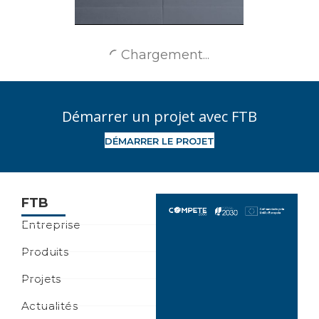
Panneaux sandwichs
Charger plus de projets
Continente Bom
Dia Porto -
Démarrer un projet avec FTB
Paranhos
DÉMARRER LE PROJET
FTB
Entreprise
Produits
Projets
Actualités